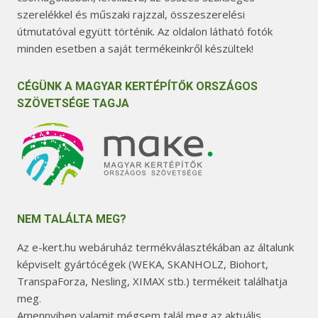
szerelékkel és műszaki rajzzal, összeszerelési
útmutatóval együtt történik. Az oldalon látható fotók
minden esetben a saját termékeinkről készültek!
CÉGÜNK A MAGYAR KERTÉPÍTŐK ORSZÁGOS
SZÖVETSÉGE TAGJA
NEM TALÁLTA MEG?
Az e-kert.hu webáruház termékválasztékában az általunk
képviselt gyártócégek (WEKA, SKANHOLZ, Biohort,
TranspaForza, Nesling, XIMAX stb.) termékeit találhatja
meg.
Amennyiben valamit mégsem talál meg az aktuális