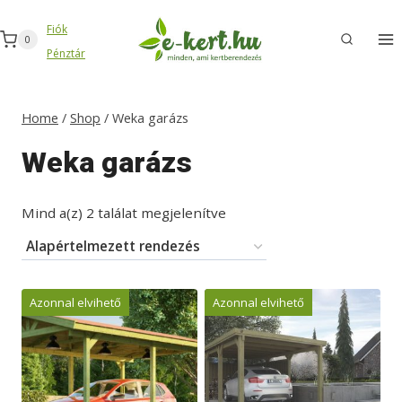
Skip
Fiók
to
0
Pénztár
content
Home
/
Shop
/
Weka garázs
Weka garázs
Mind a(z) 2 találat megjelenítve
Azonnal elvihető
Azonnal elvihető