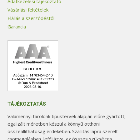
Adatkezelési tájékoztató
Vásárlási feltételek
Elállás a szerződéstől
Garancia
TÁJÉKOZTATÁS
Valamennyi tárolónk típustervek alapján előre gyártott,
egalizált méretben készül a könnyű otthoni
összeállíthatóság érdekében. Szállítás lapra szerelt
csomagolásban, lefóliázva, az összes szükséges