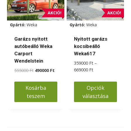
AKCIÓ!
AKCIÓ!
Gyártó:
Weka
Gyártó:
Weka
Garázs nyitott
Nyitott garázs
autóbeálló Weka
kocsibeálló
Carport
Weka617
Wendelstein
359000
Ft
–
Ártartomány:
669000
Ft
Original
Current
555000
Ft
490000
Ft
359000 Ft
price
price
-
was:
is:
Kosárba
Opciók
669000 Ft
555000 Ft.
490000 Ft.
teszem
választása
Ennek
a
terméknek
több