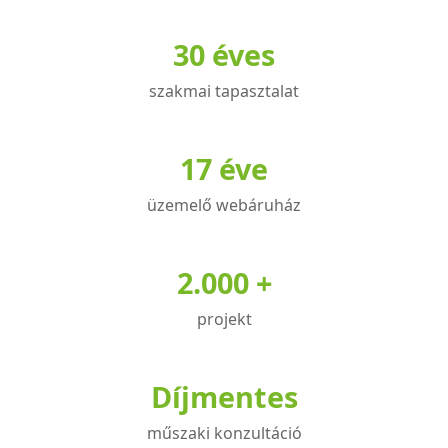
variációja
30 éves
van.
A
szakmai tapasztalat
változatok
a
termékoldalon
17 éve
választhatók
üzemelő webáruház
ki
2.000 +
projekt
Díjmentes
műszaki konzultáció