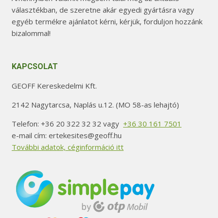
választékban, de szeretne akár egyedi gyártásra vagy
egyéb termékre ajánlatot kérni, kérjük, forduljon hozzánk
bizalommal!
KAPCSOLAT
GEOFF Kereskedelmi Kft.
2142 Nagytarcsa, Naplás u.12. (MO 58-as lehajtó)
Telefon: +36 20 322 32 32 vagy
+36 30 161 7501
e-mail cím: ertekesites@geoff.hu
További adatok, céginformáció itt