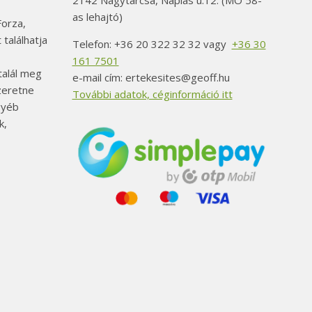
2142 Nagytarcsa, Naplás u.12. (MO 58-
as lehajtó)
orza,
 találhatja
Telefon: +36 20 322 32 32 vagy
+36 30
161 7501
alál meg
e-mail cím: ertekesites@geoff.hu
szeretne
További adatok, céginformáció itt
gyéb
k,