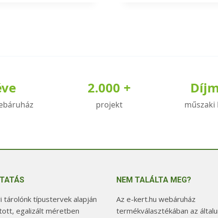
éve
2.000 +
Díj
ebáruház
projekt
műszaki 
TATÁS
NEM TALÁLTA MEG?
 tárolónk típustervek alapján
Az e-kert.hu webáruház
tott, egalizált méretben
termékválasztékában az általu