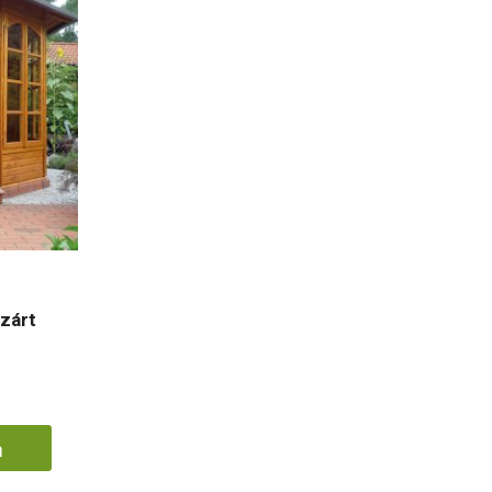
zárt
m