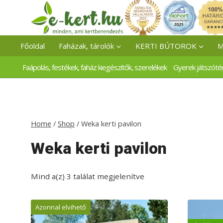
Skip
to
content
Főoldal
Faházak, tárolók
KERTI BÚTOROK
M
Faápolás, festékek, faház kiegészítők, szerelékek
Gyerek játszóté
Home
/
Shop
/
Weka kerti pavilon
Weka kerti pavilon
Mind a(z) 3 találat megjelenítve
Azonnal elvihető