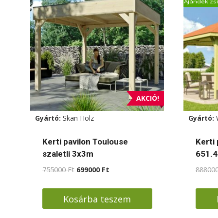
Ajándék zsi
AKCIÓ!
Gyártó:
Skan Holz
Gyártó:
Kerti pavilon Toulouse
Kerti
szaletli 3x3m
651.4
Original
Current
755000
Ft
699000
Ft
88800
price
price
was:
is:
Kosárba teszem
755000 Ft.
699000 Ft.