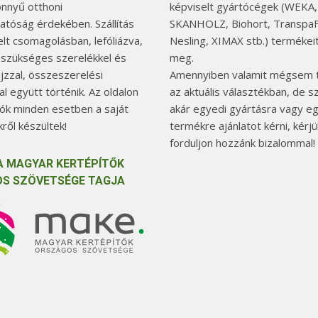
önnyű otthoni
képviselt gyártócégek (WEKA,
hatóság érdekében. Szállítás
SKANHOLZ, Biohort, TranspaF
elt csomagolásban, lefóliázva,
Nesling, XIMAX stb.) termékeit
 szükséges szerelékkel és
meg.
jzzal, összeszerelési
Amennyiben valamit mégsem t
l együtt történik. Az oldalon
az aktuális választékban, de 
tók minden esetben a saját
akár egyedi gyártásra vagy e
ről készültek!
termékre ajánlatot kérni, kérjü
forduljon hozzánk bizalommal!
A MAGYAR KERTÉPÍTŐK
S SZÖVETSÉGE TAGJA