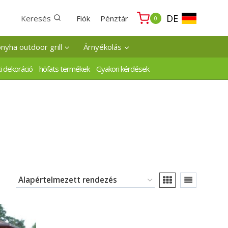
DE
Keresés
Fiók
Pénztár
0
onyha outdoor grill
Árnyékolás
i dekoráció
höfats termékek
Gyakori kérdések