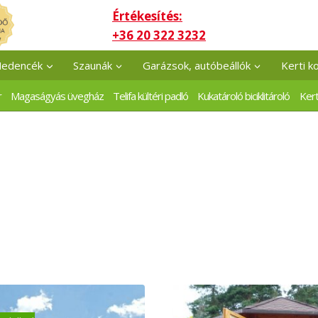
Értékesítés:
+36 20 322 3232
edencék
Szaunák
Garázsok, autóbeállók
Kerti k
r
Magaságyás üvegház
Telifa kültéri padló
Kukatároló biciklitároló
Kert