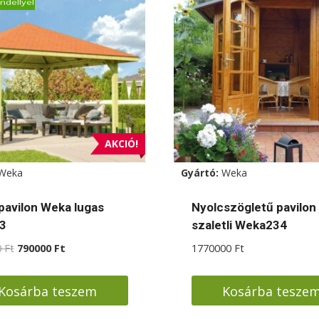
ndellyel
AKCIÓ!
Weka
Gyártó:
Weka
 pavilon Weka lugas
Nyolcszögletű pavilon 
3
szaletli Weka234
Original
Current
0
Ft
790000
Ft
1770000
Ft
price
price
was:
is:
Kosárba teszem
Kosárba tesze
888000 Ft.
790000 Ft.