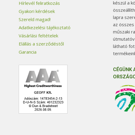
készül a k
Hírlevél feliratkozás
összeállít
Gyakori kérdések
lapra szer
Szereld magad!
az összes
Adatkezelési tájékoztató
műszaki ra
Vásárlási feltételek
útmutatóva
Elállás a szerződéstől
látható fo
Garancia
termékeink
CÉGÜNK 
ORSZÁGO