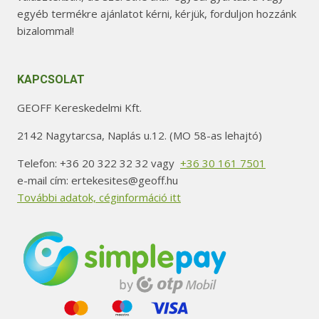
egyéb termékre ajánlatot kérni, kérjük, forduljon hozzánk
bizalommal!
KAPCSOLAT
GEOFF Kereskedelmi Kft.
2142 Nagytarcsa, Naplás u.12. (MO 58-as lehajtó)
Telefon: +36 20 322 32 32 vagy
+36 30 161 7501
e-mail cím: ertekesites@geoff.hu
További adatok, céginformáció itt