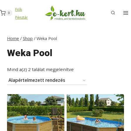
Skip
Fiók
to
0
Pénztár
content
Home
/
Shop
/
Weka Pool
Weka Pool
Mind a(z) 2 találat megjelenítve