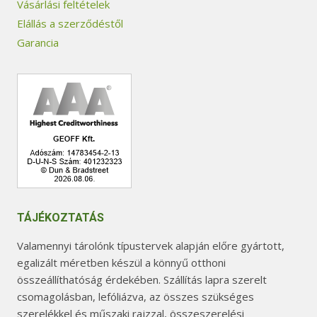
Vásárlási feltételek
Elállás a szerződéstől
Garancia
TÁJÉKOZTATÁS
Valamennyi tárolónk típustervek alapján előre gyártott,
egalizált méretben készül a könnyű otthoni
összeállíthatóság érdekében. Szállítás lapra szerelt
csomagolásban, lefóliázva, az összes szükséges
szerelékkel és műszaki rajzzal, összeszerelési