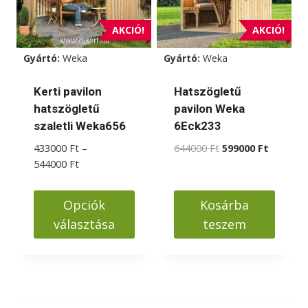
AKCIÓ!
AKCIÓ!
Gyártó:
Weka
Gyártó:
Weka
Kerti pavilon
Hatszögletű
hatszögletű
pavilon Weka
szaletli Weka656
6Eck233
Original
Current
433000
Ft
–
644000
Ft
599000
Ft
Ártartomány:
price
price
544000
Ft
433000 Ft
was:
is:
-
644000 Ft.
599000 F
Opciók
Kosárba
544000 Ft
választása
teszem
Ennek
a
terméknek
több