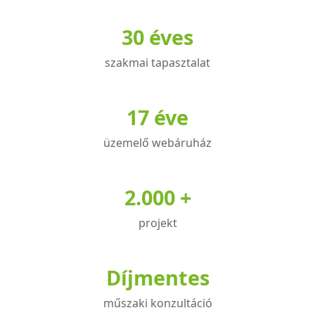
variációja
30 éves
van.
A
szakmai tapasztalat
változatok
a
termékoldalon
17 éve
választhatók
üzemelő webáruház
ki
2.000 +
projekt
Díjmentes
műszaki konzultáció