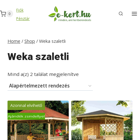
Skip
Fiók
to
0
Pénztár
content
Home
/
Shop
/
Weka szaletli
Weka szaletli
Mind a(z) 2 találat megjelenítve
Azonnal elvihető
Ajándék zsindellyel