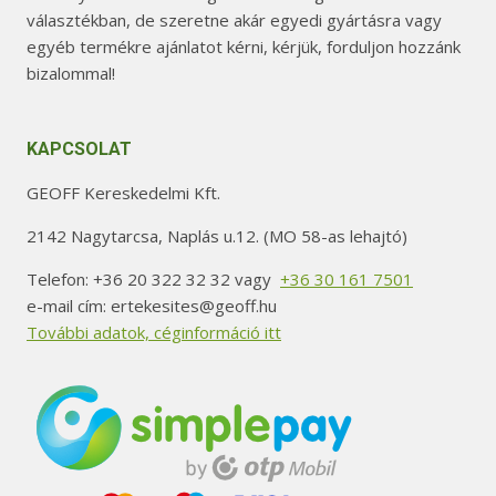
választékban, de szeretne akár egyedi gyártásra vagy
egyéb termékre ajánlatot kérni, kérjük, forduljon hozzánk
bizalommal!
KAPCSOLAT
GEOFF Kereskedelmi Kft.
2142 Nagytarcsa, Naplás u.12. (MO 58-as lehajtó)
Telefon: +36 20 322 32 32 vagy
+36 30 161 7501
e-mail cím: ertekesites@geoff.hu
További adatok, céginformáció itt