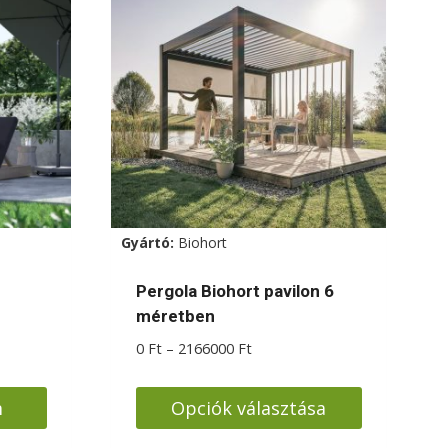
Gyártó:
Biohort
Pergola Biohort pavilon 6
méretben
Ártartomány:
0
Ft
–
2166000
Ft
0 Ft
-
m
Opciók választása
2166000 Ft
Ennek