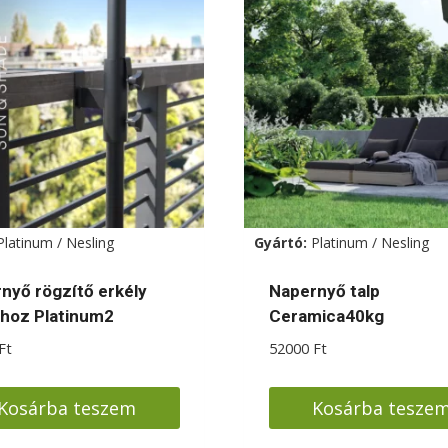
Platinum / Nesling
Gyártó:
Platinum / Nesling
nyő rögzítő erkély
Napernyő talp
thoz Platinum2
Ceramica40kg
Ft
52000
Ft
Kosárba teszem
Kosárba tesze