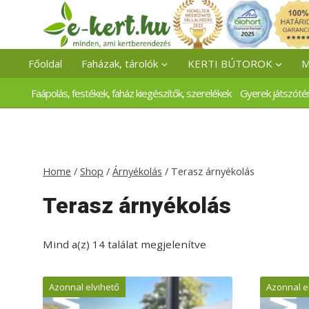
Skip
to
content
Főoldal
Faházak, tárolók
KERTI BÚTOROK
M
Faápolás, festékek, faház kiegészítők, szerelékek
Gyerek játszóté
Home
/
Shop
/
Árnyékolás
/
Terasz árnyékolás
Terasz árnyékolás
Mind a(z) 14 találat megjelenítve
Azonnal elvihető
Azonnal e