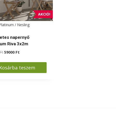
zthatók
választhatók
ki
AKCIÓ!
Platinum / Nesling
etes napernyő
num Riva 3x2m
Original
Current
Ft
59000
Ft
price
price
was:
is:
Kosárba teszem
69000 Ft.
59000 Ft.