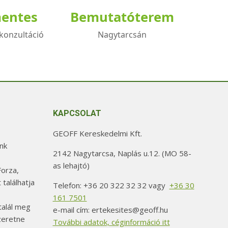
mentes
Bemutatóterem
konzultáció
Nagytarcsán
KAPCSOLAT
GEOFF Kereskedelmi Kft.
nk
2142 Nagytarcsa, Naplás u.12. (MO 58-
as lehajtó)
orza,
 találhatja
Telefon: +36 20 322 32 32 vagy
+36 30
161 7501
alál meg
e-mail cím: ertekesites@geoff.hu
szeretne
További adatok, céginformáció itt