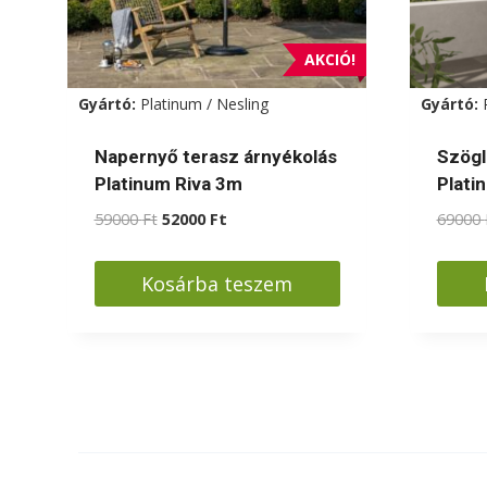
választhatók
válas
ki
ki
AKCIÓ!
Gyártó:
Platinum / Nesling
Gyártó:
Napernyő terasz árnyékolás
Szögl
Platinum Riva 3m
Plati
Original
Current
59000
Ft
52000
Ft
69000
price
price
was:
is:
Kosárba teszem
59000 Ft.
52000 Ft.