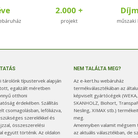
éve
2.000 +
Díj
ebáruház
projekt
műszaki 
TATÁS
NEM TALÁLTA MEG?
 tárolónk típustervek alapján
Az e-kert.hu webáruház
tott, egalizált méretben
termékválasztékában az általu
önnyű otthoni
képviselt gyártócégek (WEKA,
hatóság érdekében. Szállítás
SKANHOLZ, Biohort, TranspaF
elt csomagolásban, lefóliázva,
Nesling, XIMAX stb.) termékeit
 szükséges szerelékkel és
meg.
jzzal, összeszerelési
Amennyiben valamit mégsem t
l együtt történik. Az oldalon
az aktuális választékban, de 