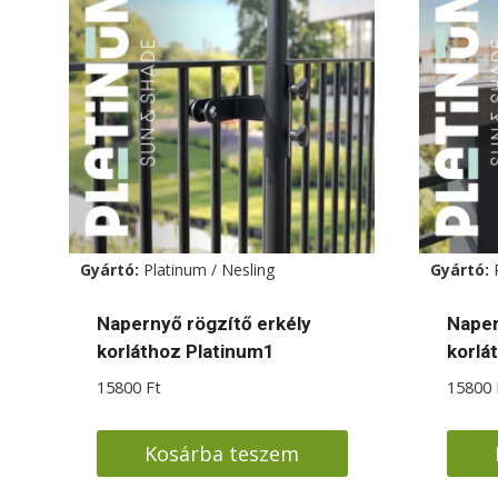
Gyártó:
Platinum / Nesling
Gyártó:
Napernyő rögzítő erkély
Naper
korláthoz Platinum1
korlá
15800
Ft
15800
Kosárba teszem