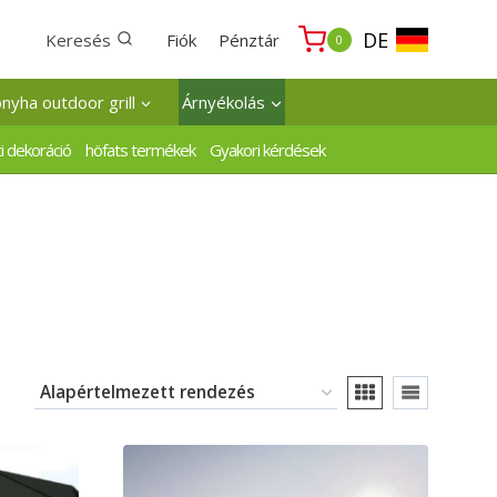
DE
Keresés
Fiók
Pénztár
0
onyha outdoor grill
Árnyékolás
i dekoráció
höfats termékek
Gyakori kérdések