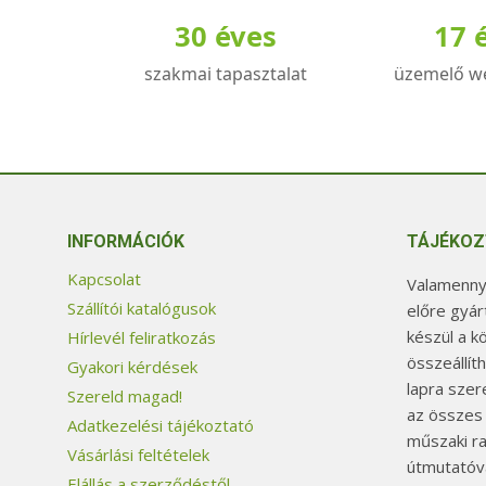
30 éves
17 
szakmai tapasztalat
üzemelő w
INFORMÁCIÓK
TÁJÉKOZ
Kapcsolat
Valamennyi
Szállítói katalógusok
előre gyár
készül a k
Hírlevél feliratkozás
összeállít
Gyakori kérdések
lapra szer
Szereld magad!
az összes
Adatkezelési tájékoztató
műszaki ra
Vásárlási feltételek
útmutatóva
Elállás a szerződéstől