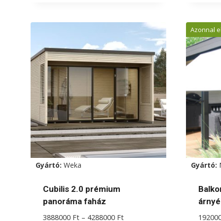
Azonnal e
Gyártó:
Weka
Gyártó:
Cubilis 2.0 prémium
Balko
panoráma faház
árnyé
Ártartomány:
3888000
Ft
–
4288000
Ft
19200