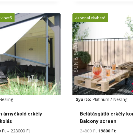
lvihető
Azonnal elvihető
Nesling
Gyártó:
Platinum / Nesling
n árnyékoló erkély
Belátásgátló erkély kor
kolás
Balcony screen
Ártartomány:
Original
Current
0
Ft
–
228000
Ft
24800
Ft
19800
Ft