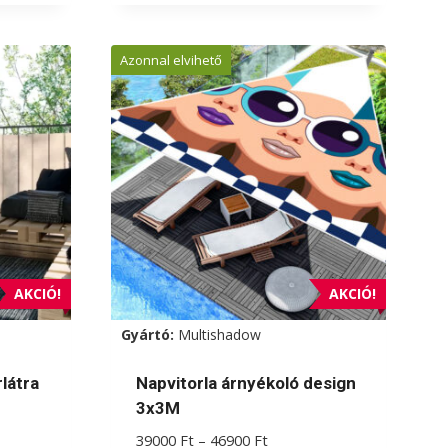
a
terméknek
Azonnal elvihető
több
variációja
van.
A
változatok
a
termékoldalon
választhatók
ki
AKCIÓ!
AKCIÓ!
Gyártó:
Multishadow
látra
Napvitorla árnyékoló design
3x3M
Ártartomány:
39000
Ft
–
46900
Ft