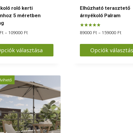
koló roló kerti
Elhúzható terasztető
onhoz 5 méretben
árnyékoló Palram
ng
Értékelés:
Ártartomány:
Ártar
Ft
–
109000
Ft
89000
Ft
–
159000
Ft
5.00
59000 Ft
89000
/ 5
-
-
pciók választása
Opciók választá
109000 Ft
15900
k
Ennek
a
knek
terméknek
lvihető
több
iója
variációja
van.
A
zatok
változatok
a
koldalon
termékoldalon