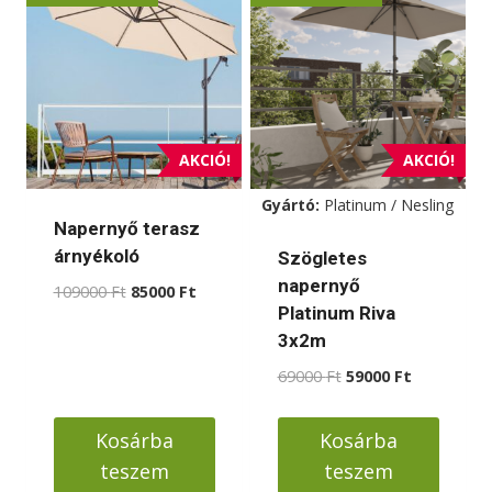
AKCIÓ!
AKCIÓ!
Gyártó:
Platinum / Nesling
Napernyő terasz
árnyékoló
Szögletes
napernyő
Original
Current
109000
Ft
85000
Ft
Platinum Riva
price
price
was:
is:
3x2m
109000 Ft.
85000 Ft.
Original
Current
69000
Ft
59000
Ft
price
price
was:
is:
Kosárba
Kosárba
69000 Ft.
59000 Ft.
teszem
teszem