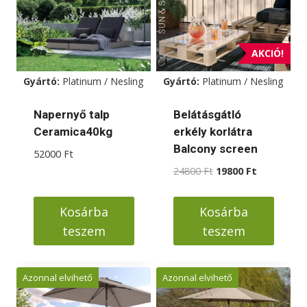
AKCIÓ!
Gyártó:
Platinum / Nesling
Gyártó:
Platinum / Nesling
Napernyő talp
Belátásgátló
Ceramica40kg
erkély korlátra
Balcony screen
52000
Ft
Original
Current
24800
Ft
19800
Ft
price
price
was:
is:
Kosárba
Kosárba
24800 Ft.
19800 Ft.
teszem
teszem
Azonnal elvihető
Azonnal elvihető