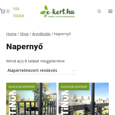
Skip
Fiók
to
0
Pénztár
content
Home
/
Shop
/
Árnyékolás
/
Napernyő
Napernyő
Mind a(z) 8 találat megjelenítve
Azonnal elvihető
Azonnal elvihető