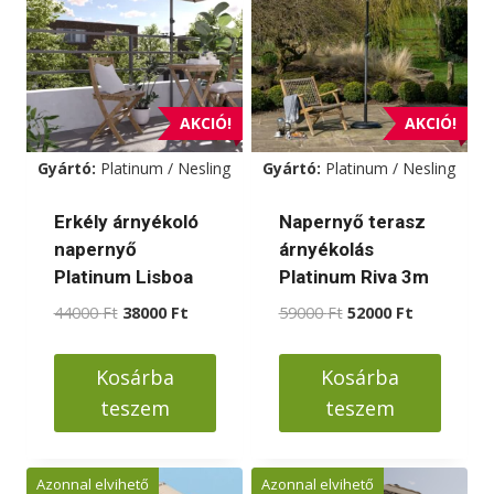
AKCIÓ!
AKCIÓ!
Gyártó:
Platinum / Nesling
Gyártó:
Platinum / Nesling
Erkély árnyékoló
Napernyő terasz
napernyő
árnyékolás
Platinum Lisboa
Platinum Riva 3m
Original
Current
Original
Current
44000
Ft
38000
Ft
59000
Ft
52000
Ft
price
price
price
price
was:
is:
was:
is:
Kosárba
Kosárba
44000 Ft.
38000 Ft.
59000 Ft.
52000 Ft.
teszem
teszem
Azonnal elvihető
Azonnal elvihető