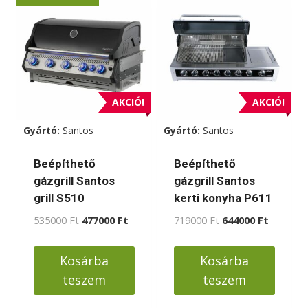
terméknek
több
variációja
van.
A
változatok
AKCIÓ!
AKCIÓ!
a
Gyártó:
Santos
Gyártó:
Santos
termékoldalon
választhatók
Beépíthető
Beépíthető
ki
gázgrill Santos
gázgrill Santos
grill S510
kerti konyha P611
Original
Current
Original
Current
535000
Ft
477000
Ft
719000
Ft
644000
Ft
price
price
price
price
was:
is:
was:
is:
Kosárba
Kosárba
535000 Ft.
477000 Ft.
719000 Ft.
644000 F
teszem
teszem