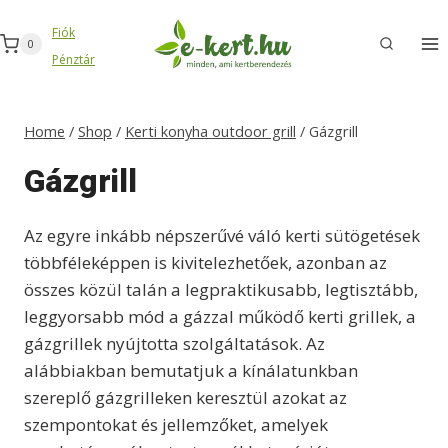
Skip
Fiók
to
0
Pénztár
content
Home
/
Shop
/
Kerti konyha outdoor grill
/
Gázgrill
Gázgrill
Az egyre inkább népszerűvé váló kerti sütögetések
többféleképpen is kivitelezhetőek, azonban az
összes közül talán a legpraktikusabb, legtisztább,
leggyorsabb mód a gázzal működő kerti grillek, a
gázgrillek nyújtotta szolgáltatások. Az
alábbiakban bemutatjuk a kínálatunkban
szereplő gázgrilleken keresztül azokat az
szempontokat és jellemzőket, amelyek