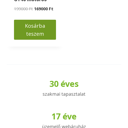
Original
Current
199000
Ft
169000
Ft
price
price
was:
is:
Kosárba
199000 Ft.
169000 Ft.
teszem
30 éves
szakmai tapasztalat
17 éve
üzemelő webáruház