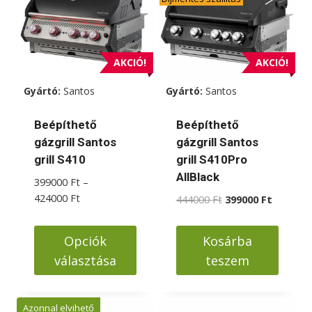
variációja
van.
A
változatok
AKCIÓ!
AKCIÓ!
a
Gyártó:
Santos
Gyártó:
Santos
termékoldalon
választhatók
Beépíthető
Beépíthető
ki
gázgrill Santos
gázgrill Santos
grill S410
grill S410Pro
AllBlack
399000
Ft
–
Ártartomány:
424000
Ft
Original
Current
444000
Ft
399000
Ft
399000 Ft
price
price
-
was:
is:
Opciók
Kosárba
424000 Ft
444000 Ft.
399000 F
választása
teszem
Ennek
a
Azonnal elvihető