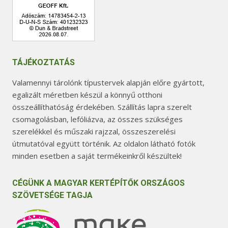
TÁJÉKOZTATÁS
Valamennyi tárolónk típustervek alapján előre gyártott,
egalizált méretben készül a könnyű otthoni
összeállíthatóság érdekében. Szállítás lapra szerelt
csomagolásban, lefóliázva, az összes szükséges
szerelékkel és műszaki rajzzal, összeszerelési
útmutatóval együtt történik. Az oldalon látható fotók
minden esetben a saját termékeinkről készültek!
CÉGÜNK A MAGYAR KERTÉPÍTŐK ORSZÁGOS
SZÖVETSÉGE TAGJA