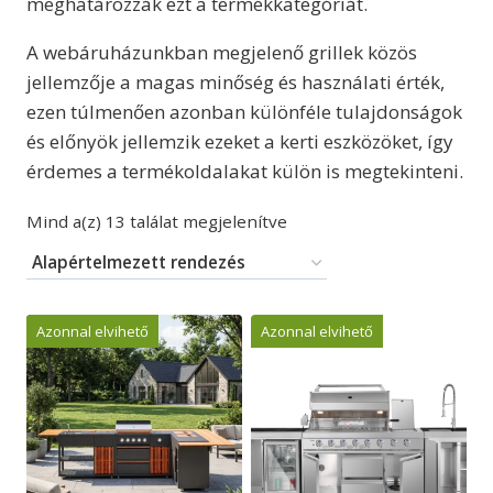
meghatározzák ezt a termékkategóriát.
A webáruházunkban megjelenő grillek közös
jellemzője a magas minőség és használati érték,
ezen túlmenően azonban különféle tulajdonságok
és előnyök jellemzik ezeket a kerti eszközöket, így
érdemes a termékoldalakat külön is megtekinteni.
Mind a(z) 13 találat megjelenítve
Azonnal elvihető
Azonnal elvihető