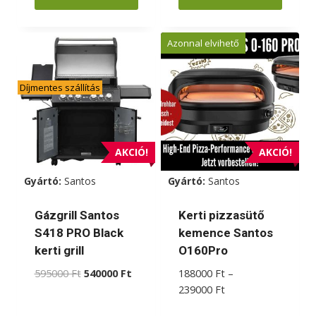
Azonnal elvihető
Díjmentes szállítás
AKCIÓ!
AKCIÓ!
Gyártó:
Santos
Gyártó:
Santos
Gázgrill Santos
Kerti pizzasütő
S418 PRO Black
kemence Santos
kerti grill
O160Pro
Original
Current
595000
Ft
540000
Ft
188000
Ft
–
price
price
Ártartomány:
239000
Ft
was:
is:
188000 Ft