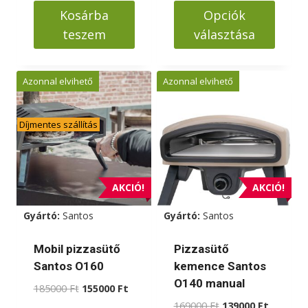
595000 Ft.
540000 Ft.
-
Kosárba
Opciók
239000 Ft
teszem
választása
Ennek
a
Azonnal elvihető
Azonnal elvihető
terméknek
több
Díjmentes szállítás
variációja
van.
A
változatok
AKCIÓ!
AKCIÓ!
a
Gyártó:
Santos
Gyártó:
Santos
termékoldalon
választhatók
Mobil pizzasütő
Pizzasütő
ki
Santos O160
kemence Santos
O140 manual
Original
Current
185000
Ft
155000
Ft
price
price
Original
Current
169000
Ft
139000
Ft