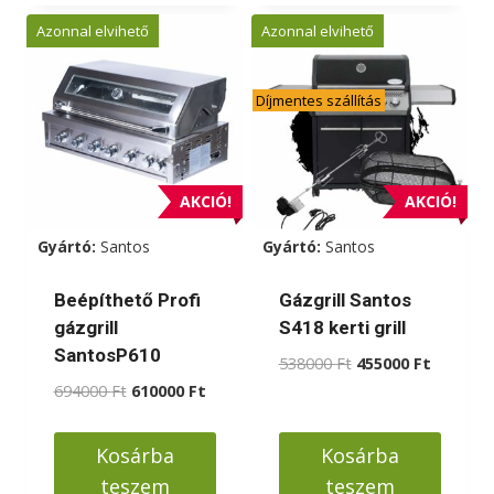
Azonnal elvihető
Azonnal elvihető
Díjmentes szállítás
AKCIÓ!
AKCIÓ!
Gyártó:
Santos
Gyártó:
Santos
Beépíthető Profi
Gázgrill Santos
gázgrill
S418 kerti grill
SantosP610
Original
Current
538000
Ft
455000
Ft
price
price
Original
Current
694000
Ft
610000
Ft
was:
is:
price
price
538000 Ft.
455000 F
was:
is:
Kosárba
Kosárba
694000 Ft.
610000 Ft.
teszem
teszem