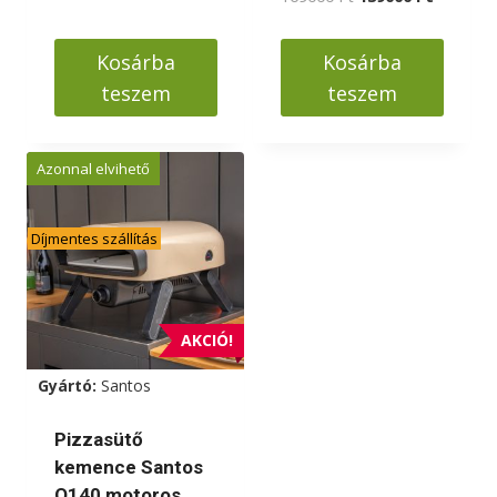
was:
is:
price
price
185000 Ft.
155000 Ft.
was:
is:
Kosárba
Kosárba
169000 Ft.
139000 F
teszem
teszem
Azonnal elvihető
Díjmentes szállítás
AKCIÓ!
Gyártó:
Santos
Pizzasütő
kemence Santos
O140 motoros