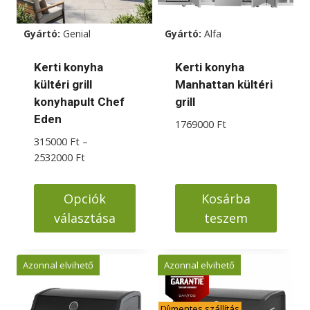
Gyártó:
Genial
Gyártó:
Alfa
Kerti konyha
Kerti konyha
kültéri grill
Manhattan kültéri
konyhapult Chef
grill
Eden
1769000
Ft
315000
Ft
–
Ártartomány:
2532000
Ft
315000 Ft
-
Opciók
Kosárba
2532000 Ft
választása
teszem
Ennek
a
Azonnal elvihető
Azonnal elvihető
terméknek
több
Díjmentes szállítás