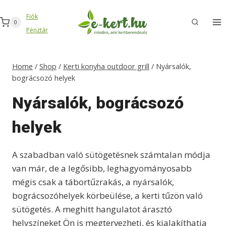
Skip
Fiók
to
0
Pénztár
content
Home
/
Shop
/
Kerti konyha outdoor grill
/
Nyársalók,
bográcsozó helyek
Nyársalók, bográcsozó
helyek
A szabadban való sütögetésnek számtalan módja
van már, de a legősibb, leghagyományosabb
mégis csak a tábortűzrakás, a nyársalók,
bográcsozóhelyek körbeülése, a kerti tűzön való
sütögetés. A meghitt hangulatot árasztó
helyszíneket Ön is megtervezheti, és kialakíthatja