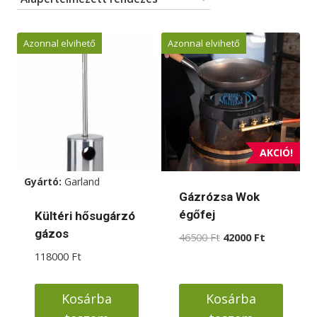
Azonnal elvihető
Azonnal elvihető
AKCIÓ!
Gyártó:
Garland
Gázrózsa Wok
égőfej
Kültéri hősugárzó
gázos
Original
Current
46500
Ft
42000
Ft
price
price
118000
Ft
was:
is:
46500 Ft.
42000 Ft.
Kosárba
Kosárba