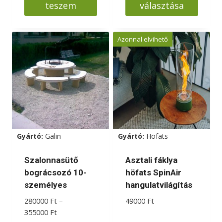
teszem
választása
Ennek
a
Azonnal elvihető
terméknek
több
variációja
van.
A
változatok
a
Gyártó:
Galin
Gyártó:
Höfats
termékoldalon
választhatók
Szalonnasütő
Asztali fáklya
ki
bográcsozó 10-
höfats SpinAir
személyes
hangulatvilágítás
280000
Ft
–
49000
Ft
Ártartomány:
355000
Ft