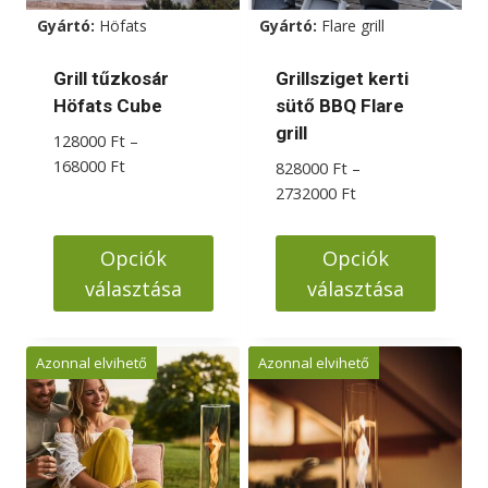
Gyártó:
Höfats
Gyártó:
Flare grill
Grill tűzkosár
Grillsziget kerti
Höfats Cube
sütő BBQ Flare
grill
128000
Ft
–
Ártartomány:
168000
Ft
828000
Ft
–
128000 Ft
Ártartomány:
2732000
Ft
-
828000 Ft
168000 Ft
-
Opciók
Opciók
2732000 Ft
választása
választása
Ennek
Ennek
a
a
Azonnal elvihető
Azonnal elvihető
terméknek
terméknek
több
több
variációja
variációja
van.
van.