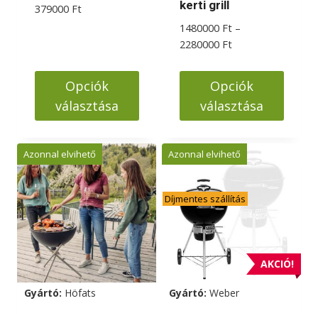
kerti grill
Ártartomány:
379000
Ft
339000 Ft
1480000
Ft
–
-
Ártartomány:
2280000
Ft
379000 Ft
1480000 Ft
-
Opciók
Opciók
2280000 Ft
választása
választása
Ennek
Ennek
a
a
Azonnal elvihető
Azonnal elvihető
terméknek
terméknek
több
több
Díjmentes szállítás
variációja
variációja
van.
van.
A
A
változatok
változatok
AKCIÓ!
a
a
Gyártó:
Höfats
Gyártó:
Weber
termékoldalon
termékoldalon