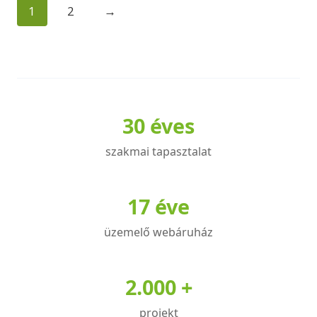
1
2
→
több
variációja
van.
A
változatok
a
30 éves
termékoldalon
választhatók
szakmai tapasztalat
ki
17 éve
üzemelő webáruház
2.000 +
projekt