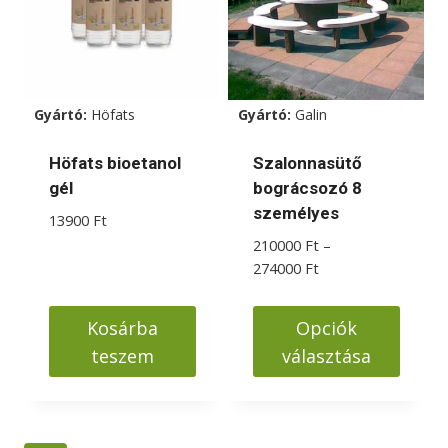
van.
van.
A
A
változatok
változatok
a
a
Gyártó:
Höfats
Gyártó:
Galin
termékoldalon
termékoldalon
választhatók
választhatók
Höfats bioetanol
Szalonnasütő
ki
ki
gél
bográcsozó 8
személyes
13900
Ft
210000
Ft
–
Ártartomány:
274000
Ft
210000 Ft
-
Kosárba
Opciók
274000 Ft
teszem
választása
Ennek
a
terméknek