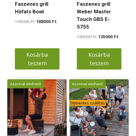
választhatók
választhatók
Faszenes grill
Faszenes grill
ki
ki
Höfats Bowl
Weber Master
Touch GBS E-
Original
Current
198000
Ft
188000
Ft
5755
price
price
was:
is:
Original
Current
149000
Ft
135000
Ft
198000 Ft.
188000 Ft.
price
price
was:
is:
Kosárba
Kosárba
149000 Ft.
135000 F
teszem
teszem
Azonnal elvihető
Azonnal elvihető
Díjmentes szállítás