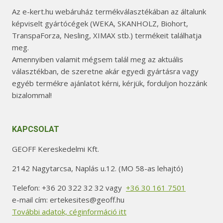
Az e-kert.hu webáruház termékválasztékában az általunk
képviselt gyártócégek (WEKA, SKANHOLZ, Biohort,
TranspaForza, Nesling, XIMAX stb.) termékeit találhatja
meg.
Amennyiben valamit mégsem talál meg az aktuális
választékban, de szeretne akár egyedi gyártásra vagy
egyéb termékre ajánlatot kérni, kérjük, forduljon hozzánk
bizalommal!
KAPCSOLAT
GEOFF Kereskedelmi Kft.
2142 Nagytarcsa, Naplás u.12. (MO 58-as lehajtó)
Telefon: +36 20 322 32 32 vagy
+36 30 161 7501
e-mail cím: ertekesites@geoff.hu
További adatok, céginformáció itt