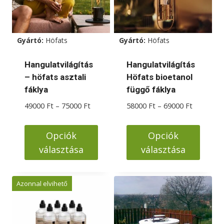
A
A
változatok
változatok
a
a
Gyártó:
Höfats
Gyártó:
Höfats
termékoldalon
termékoldalon
választhatók
választhatók
Hangulatvilágítás
Hangulatvilágítás
ki
ki
– höfats asztali
Höfats bioetanol
fáklya
függő fáklya
Ártartomány:
Ártartom
49000
Ft
–
75000
Ft
58000
Ft
–
69000
Ft
49000 Ft
58000 Ft
-
-
Opciók
Opciók
75000 Ft
69000 Ft
választása
választása
Ennek
Ennek
a
a
Azonnal elvihető
terméknek
terméknek
több
több
variációja
variációja