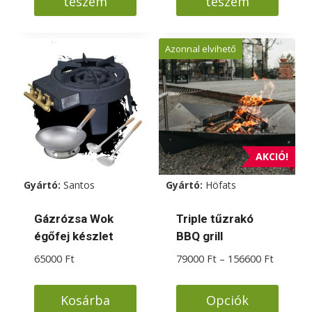
teszem
teszem
Azonnal elvihető
AKCIÓ!
Gyártó:
Santos
Gyártó:
Höfats
Gázrózsa Wok
Triple tűzrakó
égőfej készlet
BBQ grill
Ártarto
65000
Ft
79000
Ft
–
156600
Ft
79000 F
-
Kosárba
Opciók
156600 