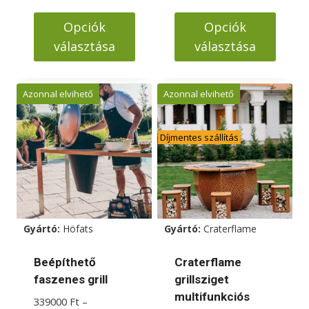
280000 Ft
-
Opciók
Opciók
355000 Ft
választása
választása
Ennek
Ennek
a
a
Azonnal elvihető
Azonnal elvihető
terméknek
terméknek
több
több
Díjmentes szállítás
variációja
variációja
van.
van.
A
A
változatok
változatok
a
a
Gyártó:
Höfats
Gyártó:
Craterflame
termékoldalon
termékoldalon
választhatók
választhatók
Beépíthető
Craterflame
ki
ki
faszenes grill
grillsziget
multifunkciós
339000
Ft
–