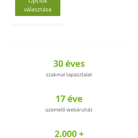
Opciók
1755000 Ft
választása
Ennek
a
terméknek
több
variációja
30 éves
van.
A
szakmai tapasztalat
változatok
a
termékoldalon
17 éve
választhatók
üzemelő webáruház
ki
2.000 +