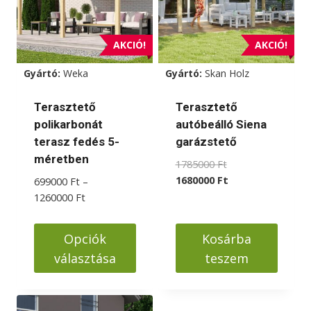
AKCIÓ!
AKCIÓ!
Gyártó:
Weka
Gyártó:
Skan Holz
Terasztető
Terasztető
polikarbonát
autóbeálló Siena
terasz fedés 5-
garázstető
méretben
Original
1785000
Ft
price
Current
1680000
Ft
699000
Ft
–
was:
price
Ártartomány:
1260000
Ft
1785000 Ft.
is:
699000 Ft
1680000 Ft.
-
Opciók
Kosárba
1260000 Ft
választása
teszem
Ennek
a