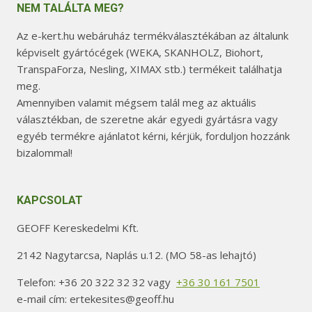
NEM TALÁLTA MEG?
Az e-kert.hu webáruház termékválasztékában az általunk
képviselt gyártócégek (WEKA, SKANHOLZ, Biohort,
TranspaForza, Nesling, XIMAX stb.) termékeit találhatja
meg.
Amennyiben valamit mégsem talál meg az aktuális
választékban, de szeretne akár egyedi gyártásra vagy
egyéb termékre ajánlatot kérni, kérjük, forduljon hozzánk
bizalommal!
KAPCSOLAT
GEOFF Kereskedelmi Kft.
2142 Nagytarcsa, Naplás u.12. (MO 58-as lehajtó)
Telefon: +36 20 322 32 32 vagy
+36 30 161 7501
e-mail cím: ertekesites@geoff.hu