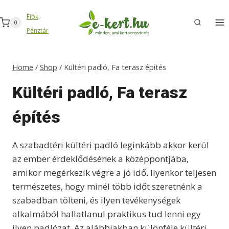
Skip
Fiók
to
0
Pénztár
content
Home
/
Shop
/
Kültéri padló, Fa terasz építés
Kültéri padló, Fa terasz
építés
A szabadtéri kültéri padló leginkább akkor kerül
az ember érdeklődésének a középpontjába,
amikor megérkezik végre a jó idő. Ilyenkor teljesen
természetes, hogy minél több időt szeretnénk a
szabadban tölteni, és ilyen tevékenységek
alkalmából hallatlanul praktikus tud lenni egy
ilyen padlózat. Az alábbiakban különféle kültéri