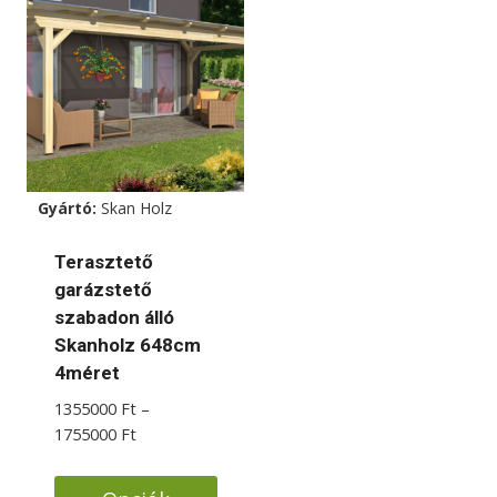
terméknek
több
variációja
van.
A
változatok
a
Gyártó:
Skan Holz
termékoldalon
választhatók
Terasztető
ki
garázstető
szabadon álló
Skanholz 648cm
4méret
1355000
Ft
–
Ártartomány:
1755000
Ft
1355000 Ft
-