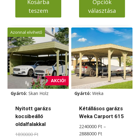
Kosárba
Opciók
1599000 Ft
teszem
választása
Ennek
a
Azonnal elvihető
terméknek
több
variációja
van.
A
változatok
AKCIÓ!
a
Gyártó:
Skan Holz
Gyártó:
Weka
termékoldalon
választhatók
Nyitott garázs
Kétállásos garázs
ki
kocsibeálló
Weka Carport 615
oldalfalakkal
2240000
Ft
–
Ártartomány:
2888000
Ft
Original
1890000
Ft