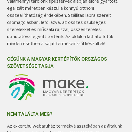
Valamennyi tárolónk típustervek alapján előre gyártott,
egalizált méretben készül a könnyű otthoni
összeállíthatóság érdekében. Szállítás lapra szerelt
csomagolásban, lefóliázva, az összes szükséges
szerelékkel és műszaki rajzzal, összeszerelési
útmutatóval együtt történik. Az oldalon látható fotók
minden esetben a saját termékeinkről készültek!
CÉGÜNK A MAGYAR KERTÉPÍTŐK ORSZÁGOS
SZÖVETSÉGE TAGJA
NEM TALÁLTA MEG?
Az e-kert.hu webáruház termékválasztékában az általunk