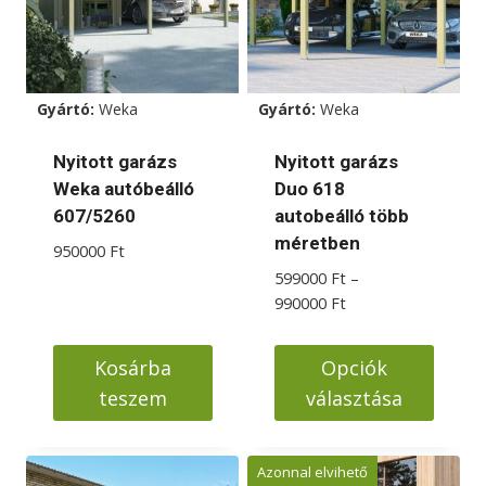
Gyártó:
Weka
Gyártó:
Weka
Nyitott garázs
Nyitott garázs
Weka autóbeálló
Duo 618
607/5260
autobeálló több
méretben
950000
Ft
599000
Ft
–
Ártartomány:
990000
Ft
599000 Ft
-
Kosárba
Opciók
990000 Ft
teszem
választása
Ennek
a
Azonnal elvihető