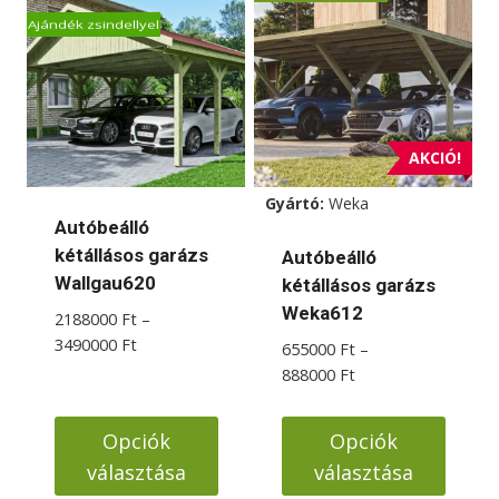
terméknek
Ajándék zsindellyel
több
variációja
van.
A
változatok
AKCIÓ!
a
Gyártó:
Weka
termékoldalon
Autóbeálló
választhatók
kétállásos garázs
Autóbeálló
ki
Wallgau620
kétállásos garázs
Weka612
2188000
Ft
–
Ártartomány:
3490000
Ft
655000
Ft
–
2188000 Ft
Ártartomány:
888000
Ft
-
655000 Ft
3490000 Ft
-
Opciók
Opciók
888000 Ft
választása
választása