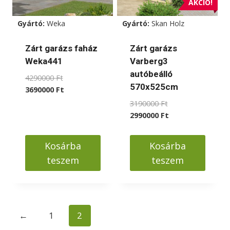
változatok
AKCIÓ!
a
Gyártó:
Weka
Gyártó:
Skan Holz
termékoldalon
választhatók
Zárt garázs faház
Zárt garázs
ki
Weka441
Varberg3
autóbeálló
Original
4290000
Ft
570x525cm
price
Current
3690000
Ft
was:
price
Original
3190000
Ft
4290000 Ft.
is:
price
Current
2990000
Ft
3690000 Ft.
was:
price
3190000 Ft.
is:
Kosárba
Kosárba
2990000 Ft.
teszem
teszem
←
1
2