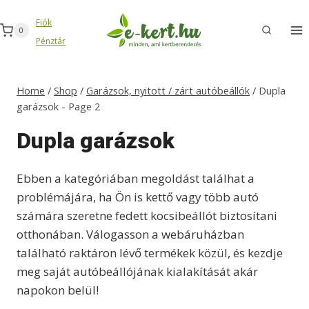
Skip
Fiók
to
0
Pénztár
content
Home
/
Shop
/
Garázsok, nyitott / zárt autóbeállók
/
Dupla
garázsok
- Page 2
Dupla garázsok
Ebben a kategóriában megoldást találhat a
problémájára, ha Ön is kettő vagy több autó
számára szeretne fedett kocsibeállót biztosítani
otthonában. Válogasson a webáruházban
található raktáron lévő termékek közül, és kezdje
meg saját autóbeállójának kialakítását akár
napokon belül!