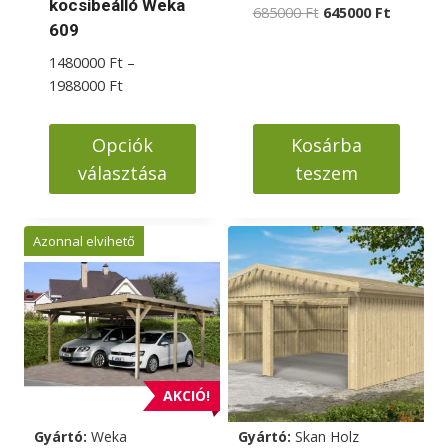
kocsibeálló Weka
Original
Current
685000
Ft
645000
Ft
609
price
price
was:
is:
1480000
Ft
–
685000 Ft.
645000 F
Ártartomány:
1988000
Ft
1480000 Ft
-
Opciók
Kosárba
1988000 Ft
választása
teszem
Ennek
a
Azonnal elvihető
terméknek
több
variációja
van.
A
változatok
AKCIÓ!
a
Gyártó:
Weka
Gyártó:
Skan Holz