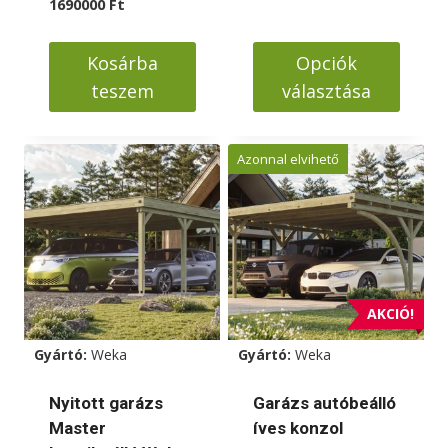
2240000 Ft
price
Current
1690000
Ft
-
was:
price
2888000 Ft
1890000 Ft.
is:
Kosárba
Opciók
1690000 Ft.
teszem
választása
Ennek
a
Azonnal elvihető
terméknek
több
variációja
van.
A
változatok
AKCIÓ!
a
Gyártó:
Weka
Gyártó:
Weka
termékoldalon
választhatók
Nyitott garázs
Garázs autóbeálló
ki
Master
íves konzol