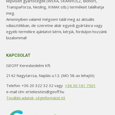
képviselt gyártócégek (WEKA, SKANHOLZ, Biohort,
TranspaForza, Nesling, XIMAX stb.) termékeit találhatja
meg.
Amennyiben valamit mégsem talál meg az aktuális
választékban, de szeretne akár egyedi gyártásra vagy
egyéb termékre ajánlatot kérni, kérjük, forduljon hozzánk
bizalommal!
KAPCSOLAT
GEOFF Kereskedelmi Kft.
2142 Nagytarcsa, Naplás u.12. (MO 58-as lehajtó)
Telefon: +36 20 322 32 32 vagy
+36 30 161 7501
e-mail cím: ertekesites@geoff.hu
További adatok, céginformáció itt