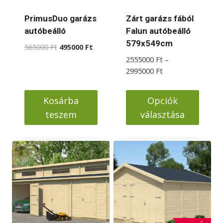
termékoldalon
választhatók
PrimusDuo garázs
Zárt garázs fából
ki
autóbeálló
Falun autóbeálló
579x549cm
Original
Current
565000
Ft
495000
Ft
price
price
2555000
Ft
–
was:
is:
Ártartomány:
2995000
Ft
565000 Ft.
495000 Ft.
2555000 Ft
-
Kosárba
Opciók
2995000 Ft
teszem
választása
Ennek
a
terméknek
több
variációja
van.
A