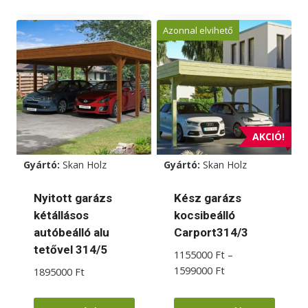
Ennek
Ennek
a
a
Azonnal elvihető
terméknek
terméknek
több
több
variációja
variációja
van.
van.
A
A
változatok
változatok
AKCIÓ!
a
a
Gyártó:
Skan Holz
Gyártó:
Skan Holz
termékoldalon
termékoldalon
választhatók
választhatók
Nyitott garázs
Kész garázs
ki
ki
kétállásos
kocsibeálló
autóbeálló alu
Carport314/3
tetővel 314/5
1155000
Ft
–
Ártartomány:
1599000
Ft
1895000
Ft
1155000 Ft
-