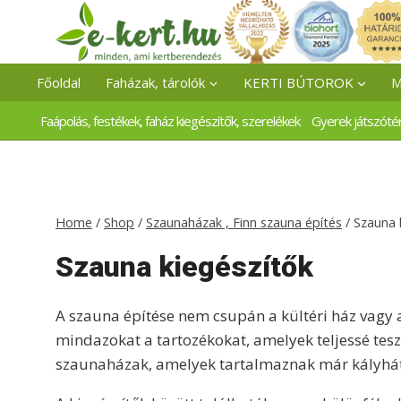
Skip
to
content
Főoldal
Faházak, tárolók
KERTI BÚTOROK
M
Faápolás, festékek, faház kiegészítők, szerelékek
Gyerek játszóté
Home
/
Shop
/
Szaunaházak , Finn szauna építés
/
Szauna 
Szauna kiegészítők
A szauna építése nem csupán a kültéri ház vagy a 
mindazokat a tartozékokat, amelyek teljessé tes
szaunaházak, amelyek tartalmaznak már kályhát, 