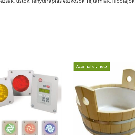
ézsák, üstök, fényterápiás eszközök, fejtámlák, illóolajok
Azonnal elvihető