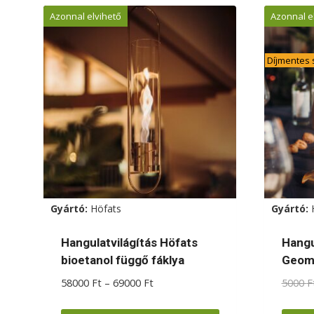
termé
Azonnal elvihető
Azonnal e
több
variác
Díjmentes s
van.
A
válto
a
termé
válas
ki
Gyártó:
Höfats
Gyártó:
Hangulatvilágítás Höfats
Hangu
bioetanol függő fáklya
Geome
Ártartomány:
58000
Ft
–
69000
Ft
5000
F
58000 Ft
-