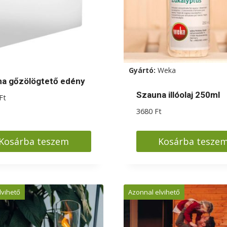
Gyártó:
Weka
a gőzölögtető edény
Szauna illóolaj 250ml
Ft
3680
Ft
Kosárba teszem
Kosárba tesze
lvihető
Azonnal elvihető