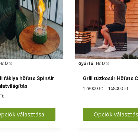
Höfats
Gyártó:
Höfats
i fáklya höfats SpinAir
Grill tűzkosár Höfats 
latvilágítás
Árta
128000
Ft
–
168000
Ft
1280
Ft
-
1680
pciók választása
Opciók választá
k
Ennek
a