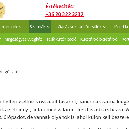
Értékesítés:
+36 20 322 3232
edencék
Szaunák
Garázsok, autóbeállók
Kerti k
r
Magaságyás üvegház
Telifa kültéri padló
Kukatároló biciklitároló
Kert
kiegészítők
beltéri wellness összeállításából, hanem a szauna kiegés
zik az élményt, netán még valami pluszt is adnak hozzá
ülőpadot, de vannak olyanok is, ahol külön kell beszere