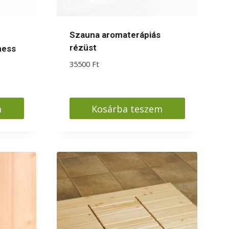
Szauna aromaterápiás
rézüst
ness
35500
Ft
m
Kosárba teszem