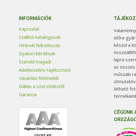
INFORMÁCIÓK
TÁJÉKOZ
Kapcsolat
Valamennyi
Szállítói katalógusok
előre gyár
készül a k
Hírlevél feliratkozás
összeállít
Gyakori kérdések
lapra szer
Szereld magad!
az összes
Adatkezelési tájékoztató
műszaki ra
Vásárlási feltételek
útmutatóva
Elállás a szerződéstől
látható fo
Garancia
termékeink
CÉGÜNK 
ORSZÁGO