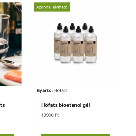
terméknek
Azonnal elvihető
több
variációja
van.
A
változatok
a
termékoldalon
választhatók
ki
Gyártó:
Höfats
ts
Höfats bioetanol gél
13900
Ft
omány:
Ft