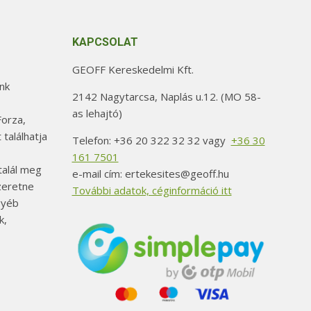
KAPCSOLAT
GEOFF Kereskedelmi Kft.
nk
2142 Nagytarcsa, Naplás u.12. (MO 58-
as lehajtó)
orza,
 találhatja
Telefon: +36 20 322 32 32 vagy
+36 30
161 7501
alál meg
e-mail cím: ertekesites@geoff.hu
szeretne
További adatok, céginformáció itt
gyéb
k,