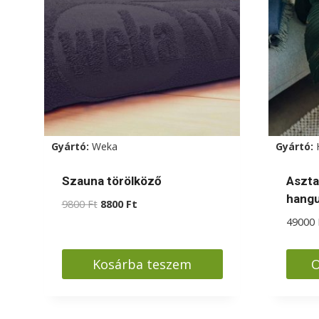
Gyártó:
Weka
Gyártó:
Szauna törölköző
Asztal
hangu
Original
Current
9800
Ft
8800
Ft
price
price
49000
was:
is:
9800 Ft.
8800 Ft.
Kosárba teszem
O
Enne
a