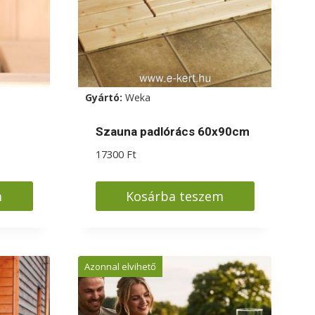
Gyártó:
Weka
Szauna padlórács 60x90cm
17300
Ft
m
Kosárba teszem
Azonnal elvihető