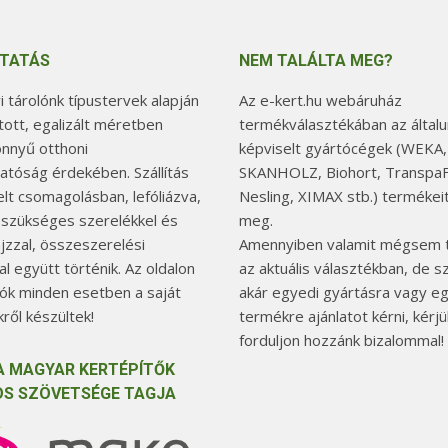
TATÁS
NEM TALÁLTA MEG?
 tárolónk típustervek alapján
Az e-kert.hu webáruház
tott, egalizált méretben
termékválasztékában az általu
önnyű otthoni
képviselt gyártócégek (WEKA,
hatóság érdekében. Szállítás
SKANHOLZ, Biohort, TranspaF
elt csomagolásban, lefóliázva,
Nesling, XIMAX stb.) termékeit
 szükséges szerelékkel és
meg.
jzzal, összeszerelési
Amennyiben valamit mégsem t
l együtt történik. Az oldalon
az aktuális választékban, de 
tók minden esetben a saját
akár egyedi gyártásra vagy e
ről készültek!
termékre ajánlatot kérni, kérjü
forduljon hozzánk bizalommal!
A MAGYAR KERTÉPÍTŐK
S SZÖVETSÉGE TAGJA