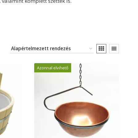
, valamint komplett szettek is.
Azonnal elvihető