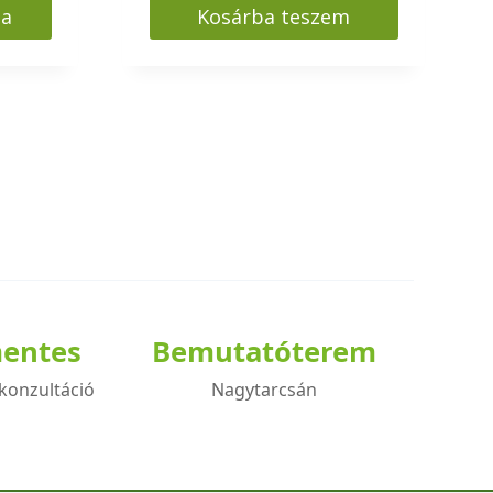
sa
Kosárba teszem
Ft
mentes
Bemutatóterem
konzultáció
Nagytarcsán