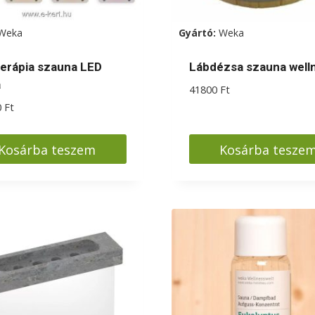
Weka
Gyártó:
Weka
erápia szauna LED
Lábdézsa szauna well
a
41800
Ft
0
Ft
Kosárba teszem
Kosárba tesze