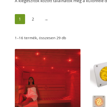
A kiegészítők között találhatók meg a különféle d
1
2
→
1–16 termék, összesen 29 db