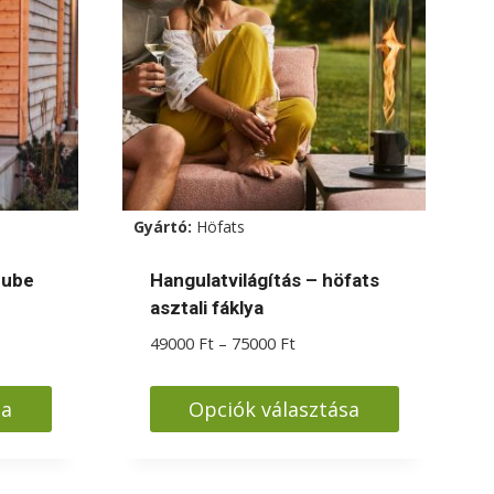
Gyártó:
Höfats
Cube
Hangulatvilágítás – höfats
asztali fáklya
rtomány:
00 Ft
Ártartomány:
49000
Ft
–
75000
Ft
49000 Ft
00 Ft
-
sa
Opciók választása
75000 Ft
Ennek
a