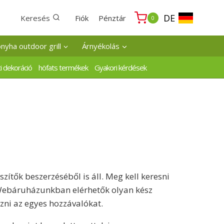
DE
Keresés
Fiók
Pénztár
0
onyha outdoor grill
Árnyékolás
i dekoráció
höfats termékek
Gyakori kérdések
zítők beszerzéséből is áll. Meg kell keresni
. Webáruházunkban elérhetők olyan kész
zni az egyes hozzávalókat.