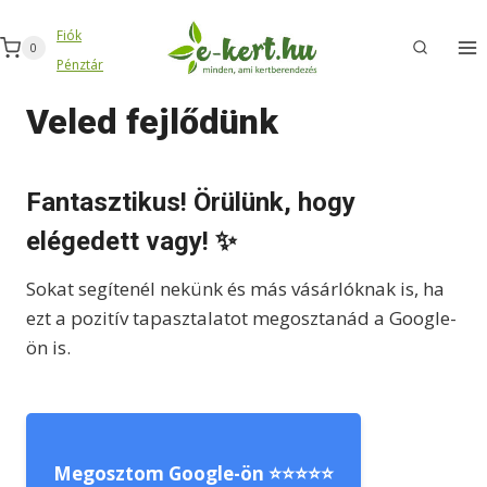
Skip
Fiók
to
0
Pénztár
content
Veled fejlődünk
Fantasztikus! Örülünk, hogy
elégedett vagy! ✨
Sokat segítenél nekünk és más vásárlóknak is, ha
ezt a pozitív tapasztalatot megosztanád a Google-
ön is.
Megosztom Google-ön ⭐⭐⭐⭐⭐