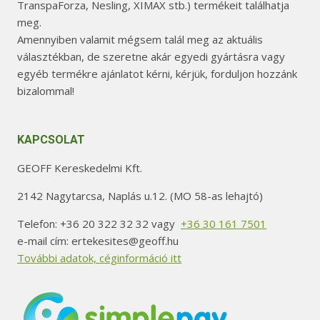
TranspaForza, Nesling, XIMAX stb.) termékeit találhatja
meg.
Amennyiben valamit mégsem talál meg az aktuális
választékban, de szeretne akár egyedi gyártásra vagy
egyéb termékre ajánlatot kérni, kérjük, forduljon hozzánk
bizalommal!
KAPCSOLAT
GEOFF Kereskedelmi Kft.
2142 Nagytarcsa, Naplás u.12. (MO 58-as lehajtó)
Telefon: +36 20 322 32 32 vagy
+36 30 161 7501
e-mail cím: ertekesites@geoff.hu
További adatok, céginformáció itt