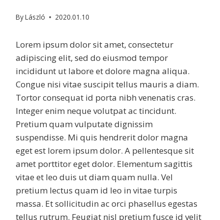
By
László
2020.01.10
Lorem ipsum dolor sit amet, consectetur
adipiscing elit, sed do eiusmod tempor
incididunt ut labore et dolore magna aliqua.
Congue nisi vitae suscipit tellus mauris a diam.
Tortor consequat id porta nibh venenatis cras.
Integer enim neque volutpat ac tincidunt.
Pretium quam vulputate dignissim
suspendisse. Mi quis hendrerit dolor magna
eget est lorem ipsum dolor. A pellentesque sit
amet porttitor eget dolor. Elementum sagittis
vitae et leo duis ut diam quam nulla. Vel
pretium lectus quam id leo in vitae turpis
massa. Et sollicitudin ac orci phasellus egestas
tellus rutrum. Feugiat nisl pretium fusce id velit