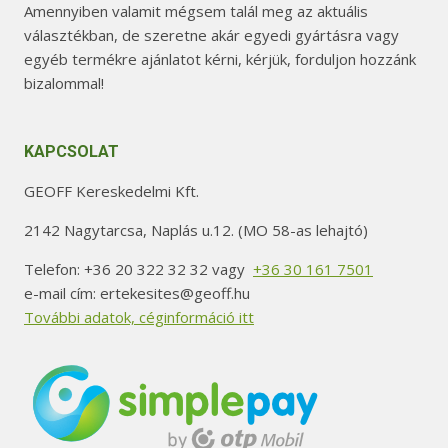
Amennyiben valamit mégsem talál meg az aktuális
választékban, de szeretne akár egyedi gyártásra vagy
egyéb termékre ajánlatot kérni, kérjük, forduljon hozzánk
bizalommal!
KAPCSOLAT
GEOFF Kereskedelmi Kft.
2142 Nagytarcsa, Naplás u.12. (MO 58-as lehajtó)
Telefon: +36 20 322 32 32 vagy
+36 30 161 7501
e-mail cím: ertekesites@geoff.hu
További adatok, céginformáció itt