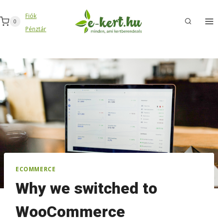
Skip
Fiók
to
0
Pénztár
content
ECOMMERCE
Why we switched to
WooCommerce