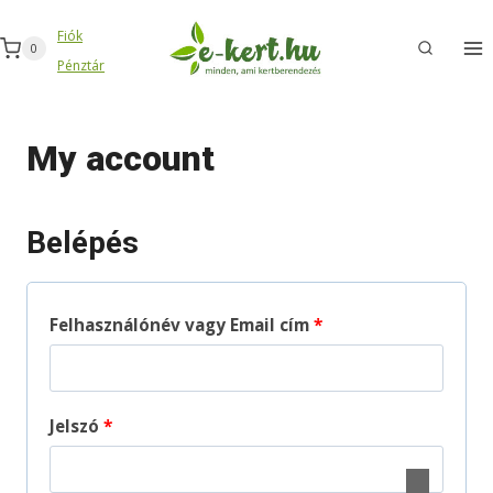
Skip
Fiók
to
0
Pénztár
content
My account
Belépés
K
Felhasználónév vagy Email cím
*
ö
t
K
Jelszó
*
e
ö
l