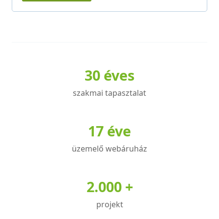
z
ő
30 éves
szakmai tapasztalat
17 éve
üzemelő webáruház
2.000 +
projekt