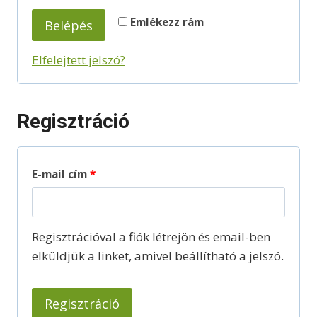
t
e
Emlékezz rám
Belépés
e
z
l
Elfelejtett jelszó?
ő
e
z
Regisztráció
ő
K
E-mail cím
*
ö
t
Regisztrációval a fiók létrejön és email-ben
e
elküldjük a linket, amivel beállítható a jelszó.
l
e
Regisztráció