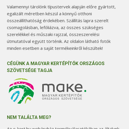
Valamennyi tárolónk típustervek alapján előre gyártott,
egalizált méretben készül a könnyű otthoni
összeállíthatóság érdekében. Szállítás lapra szerelt
csomagolásban, lefóliázva, az összes szükséges
szerelékkel és műszaki rajzzal, összeszerelési
útmutatóval együtt történik. Az oldalon látható fotók
minden esetben a saját termékeinkről készültek!
CÉGÜNK A MAGYAR KERTÉPÍTŐK ORSZÁGOS
SZÖVETSÉGE TAGJA
NEM TALÁLTA MEG?
Az e-kert.hu webáruház termékválasztékában az általunk