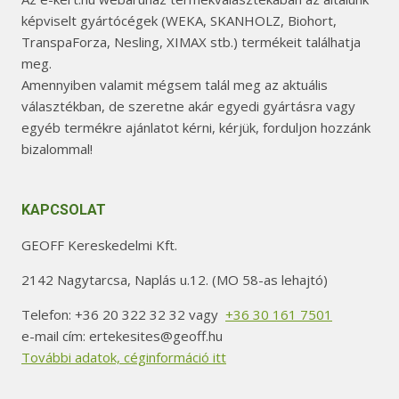
képviselt gyártócégek (WEKA, SKANHOLZ, Biohort,
TranspaForza, Nesling, XIMAX stb.) termékeit találhatja
meg.
Amennyiben valamit mégsem talál meg az aktuális
választékban, de szeretne akár egyedi gyártásra vagy
egyéb termékre ajánlatot kérni, kérjük, forduljon hozzánk
bizalommal!
KAPCSOLAT
GEOFF Kereskedelmi Kft.
2142 Nagytarcsa, Naplás u.12. (MO 58-as lehajtó)
Telefon: +36 20 322 32 32 vagy
+36 30 161 7501
e-mail cím: ertekesites@geoff.hu
További adatok, céginformáció itt